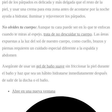
piel de los párpados es delicada y más delgada que el resto de la
piel, y usar una crema para esta zona antes de acostarse por la noche
ayuda a hidratar, iluminar y rejuvenecer los párpados.
No olvides tu cuerpo:
Aunque tu cara puede ser en lo que te enfocas
cuando te miras al espejo,
trata de no descuidar tu cuerpo
. Las áreas
expuestas a la luz del sol de nuestro cuerpo, como cuello, brazos y
piernas requieren un cuidado especial diferente a la espalda y
abdomen
Asegúrate de usar un
gel de baño suave
sin friccionar la piel durante
el baño y haz que sea un hábito hidratarse inmediatamente después
de salir de la ducha o el baño.
Abre en una nueva ventana