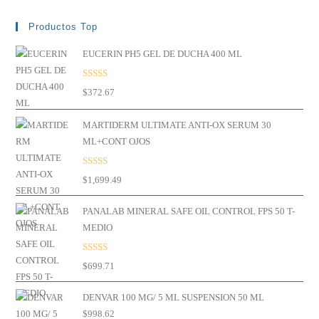
Productos Top
EUCERIN PH5 GEL DE DUCHA 400 ML
Valorado en
$
372.67
5.00
de 5
MARTIDERM ULTIMATE ANTI-OX SERUM 30
ML+CONT OJOS
Valorado en
$
1,699.49
5.00
de 5
PANALAB MINERAL SAFE OIL CONTROL FPS 50 T-
MEDIO
Valorado en
$
699.71
5.00
de 5
DENVAR 100 MG/ 5 ML SUSPENSION 50 ML
$
998.62