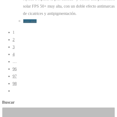
solar FPS 50+ muy alta, con un doble efecto antimarcas
de cicatrices y antipigmentación.
Leer más
1
2
3
4
…
96
97
98
Buscar