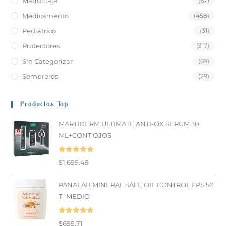
Maquillaje
(67)
Medicamento
(458)
Pediátrico
(31)
Protectores
(317)
Sin Categorizar
(69)
Sombreros
(29)
Productos Top
MARTIDERM ULTIMATE ANTI-OX SERUM 30
ML+CONT OJOS
Valorado en
$
1,699.49
5.00
de 5
PANALAB MINERAL SAFE OIL CONTROL FPS 50
T- MEDIO
Valorado en
$
699.71