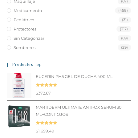
Maquillaje
(67)
Medicamento
(458)
Pediátrico
(31)
Protectores
(317)
Sin Categorizar
(69)
Sombreros
(29)
Productos Top
EUCERIN PH5 GEL DE DUCHA 400 ML
Valorado en
$
372.67
5.00
de 5
MARTIDERM ULTIMATE ANTI-OX SERUM 30
ML+CONT OJOS
Valorado en
$
1,699.49
5.00
de 5