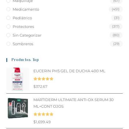
Maquillaje
(67)
Medicamento
(451)
Pediátrico
(31)
Protectores
(317)
Sin Categorizar
(80)
Sombreros
(29)
Productos Top
EUCERIN PH5 GEL DE DUCHA 400 ML
Valorado en
$
372.67
5.00
de 5
MARTIDERM ULTIMATE ANTI-OX SERUM 30
ML+CONT OJOS
Valorado en
$
1,699.49
5.00
de 5