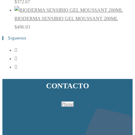
Valorado en
$
372.67
5.00
de 5
BIODERMA SENSIBIO GEL MOUSSANT 200ML
$
496.93
Siguenos
CONTACTO
Phone