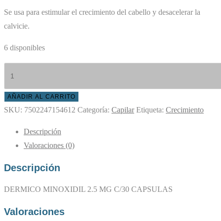
Se usa para estimular el crecimiento del cabello y desacelerar la
calvicie.
6 disponibles
DERMICO
MINOXIDIL
2.5
AÑADIR AL CARRITO
SKU:
7502247154612
Categoría:
Capilar
Etiqueta:
Crecimiento
MG
C/30
Descripción
CAPSULAS
Valoraciones (0)
cantidad
Descripción
DERMICO MINOXIDIL 2.5 MG C/30 CAPSULAS
Valoraciones