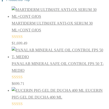
MARTIDERM ULTIMATE ANTI-OX SERUM 30
ML+CONT OJOS
Valorado en
$
1,699.49
5.00
de 5
PANALAB MINERAL SAFE OIL CONTROL FPS 50 T-
MEDIO
Valorado en
$
699.71
5.00
de 5
EUCERIN
PH5 GEL DE DUCHA 400 ML