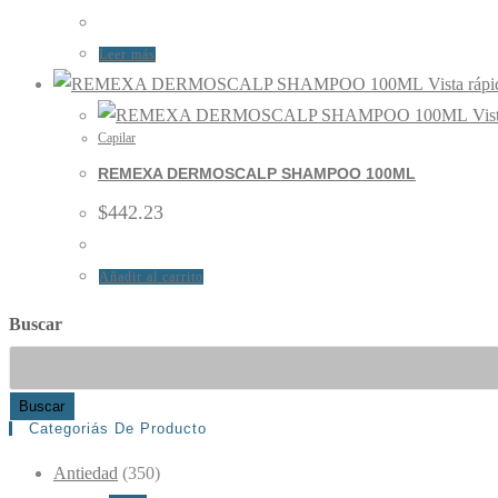
Leer más
Vista rápi
Vist
Capilar
REMEXA DERMOSCALP SHAMPOO 100ML
$
442.23
Añadir al carrito
Buscar
Buscar
Categoriás De Producto
Antiedad
(350)