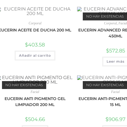
NO HAY EXISTENCIAS
Corporal
Corporal
,
Facial
EUCERIN ACEITE DE DUCHA 200 ML
EUCERIN ADVANCED R
450ML
$
403.58
$
572.85
Añadir al carrito
Leer más
NO HAY EXISTENCIAS
NO HAY EXISTENCIAS
Facial
Facial
EUCERIN ANTI PIGMENTO GEL
EUCERIN ANTI-PIGMEN
LIMPIADOR 200 ML
15 ML
$
504.66
$
906.97