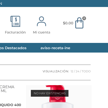
N
$
0.00
os Destacados
aviso-receta-ine
VISUALIZACIÓN:
12
24
TODO
NO HAY EXISTENCIAS
LIQUIDO 400