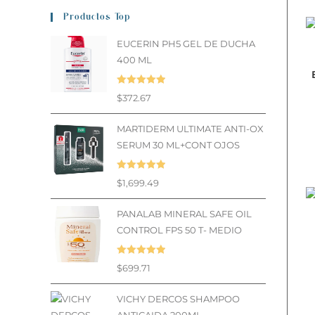
Productos Top
EUCERIN PH5 GEL DE DUCHA
400 ML
Valorado en
$
372.67
5.00
de 5
MARTIDERM ULTIMATE ANTI-OX
SERUM 30 ML+CONT OJOS
Valorado en
$
1,699.49
5.00
de 5
PANALAB MINERAL SAFE OIL
CONTROL FPS 50 T- MEDIO
Valorado en
$
699.71
5.00
de 5
VICHY DERCOS SHAMPOO