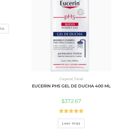
ito
Corporal
,
Facial
EUCERIN PH5 GEL DE DUCHA 400 ML
$
372.67
Valorado en
Leer más
5.00
de 5