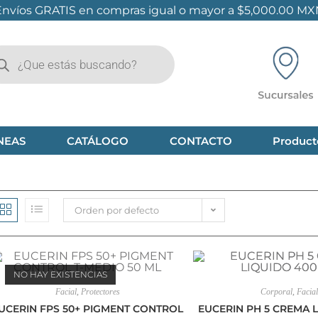
Envíos GRATIS en compras igual o mayor a $5,000.00 MX
NEAS
CATÁLOGO
CONTACTO
Product
Orden por defecto
NO HAY EXISTENCIAS
Facial
,
Protectores
Corporal
,
Facial
UCERIN FPS 50+ PIGMENT CONTROL
EUCERIN PH 5 CREMA 