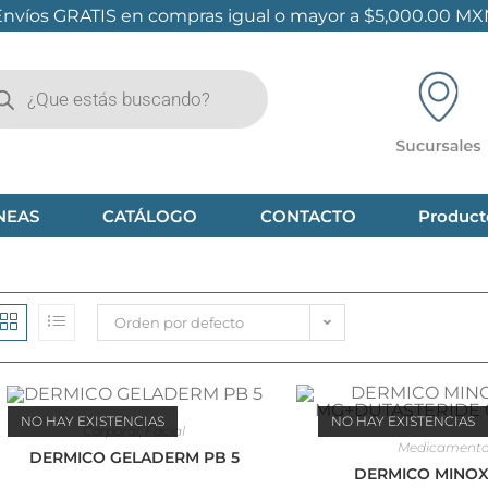
Envíos GRATIS en compras igual o mayor a $5,000.00 MX
NEAS
CATÁLOGO
CONTACTO
Product
Orden por defecto
NO HAY EXISTENCIAS
NO HAY EXISTENCIAS
Corporal
,
Facial
Medicament
DERMICO GELADERM PB 5
DERMICO MINOXI