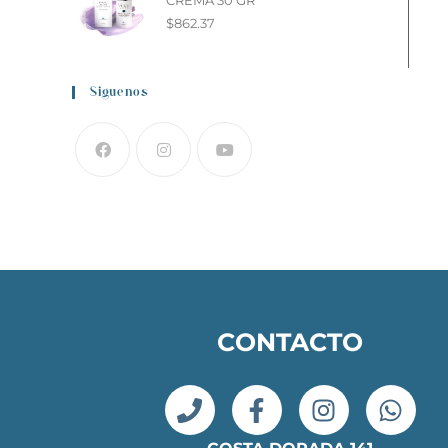
CREMA 30 GR
$
862.37
Siguenos
CONTACTO