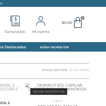
N
$
0.00
os Destacados
aviso-receta-ine
VISUALIZACIÓN:
12
24
TODO
NO HAY EXISTENCIAS
o
Capilar
DIL 5