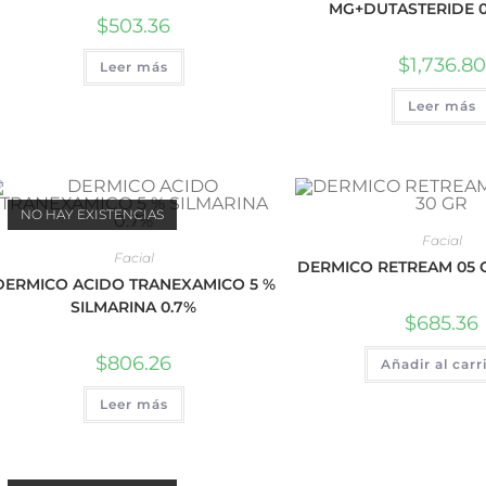
MG+DUTASTERIDE 0.
$
503.36
$
1,736.80
Leer más
Leer más
NO HAY EXISTENCIAS
Facial
Facial
DERMICO RETREAM 05 
DERMICO ACIDO TRANEXAMICO 5 %
SILMARINA 0.7%
$
685.36
$
806.26
Añadir al carr
Leer más