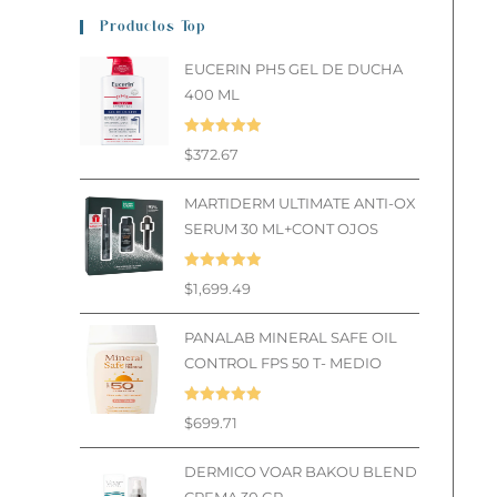
Productos Top
EUCERIN PH5 GEL DE DUCHA
400 ML
Valorado en
$
372.67
5.00
de 5
MARTIDERM ULTIMATE ANTI-OX
SERUM 30 ML+CONT OJOS
Valorado en
$
1,699.49
5.00
de 5
PANALAB MINERAL SAFE OIL
CONTROL FPS 50 T- MEDIO
Valorado en
$
699.71
5.00
de 5
DERMICO VOAR BAKOU BLEND