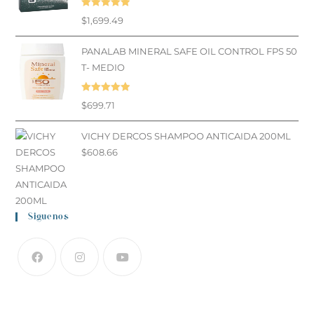
Valorado en
$
1,699.49
5.00
de 5
PANALAB MINERAL SAFE OIL CONTROL FPS 50
T- MEDIO
Valorado en
$
699.71
5.00
de 5
VICHY DERCOS SHAMPOO ANTICAIDA 200ML
$
608.66
Siguenos