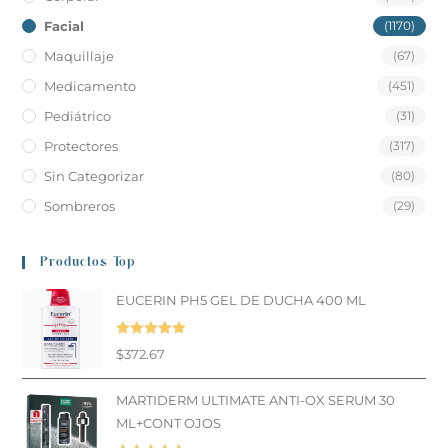
Facial
(1170)
Maquillaje
(67)
Medicamento
(451)
Pediátrico
(31)
Protectores
(317)
Sin Categorizar
(80)
Sombreros
(29)
Productos Top
EUCERIN PH5 GEL DE DUCHA 400 ML
Valorado en
$
372.67
5.00
de 5
MARTIDERM ULTIMATE ANTI-OX SERUM 30
ML+CONT OJOS