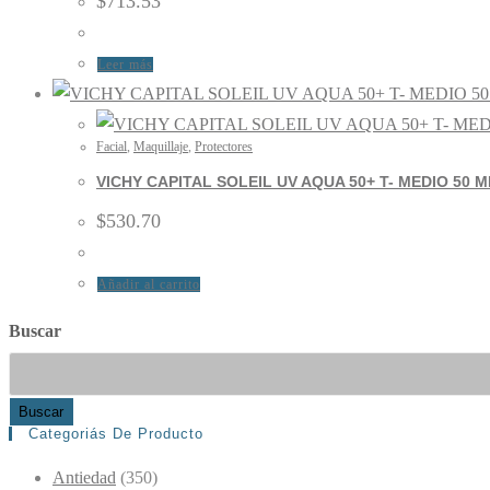
$
713.53
Leer más
Facial
,
Maquillaje
,
Protectores
VICHY CAPITAL SOLEIL UV AQUA 50+ T- MEDIO 50 M
$
530.70
Añadir al carrito
Buscar
Buscar
Categoriás De Producto
Antiedad
(350)