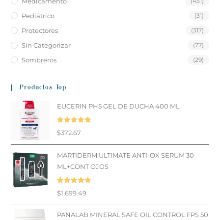
Medicamento
(451)
Pediátrico
(31)
Protectores
(317)
Sin Categorizar
(77)
Sombreros
(29)
Productos Top
EUCERIN PH5 GEL DE DUCHA 400 ML
Valorado en
$
372.67
5.00
de 5
MARTIDERM ULTIMATE ANTI-OX SERUM 30
ML+CONT OJOS
Valorado en
$
1,699.49
5.00
de 5
PANALAB MINERAL SAFE OIL CONTROL FPS 50